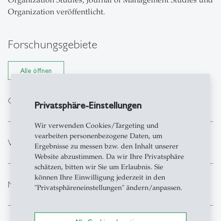
Organization veröffentlicht.
Forschungsgebiete
Alle öffnen
expand_less
Organisationale Temporalität
Privatsphäre-Einstellungen
Wir verwenden Cookies/Targeting und
vearbeiten personenbezogene Daten, um
expand_less
Wandel und Persistenz in Organisationen
Ergebnisse zu messen bzw. den Inhalt unserer
Website abzustimmen. Da wir Ihre Privatsphäre
schätzen, bitten wir Sie um Erlaubnis. Sie
können Ihre Einwilligung jederzeit in den
expand_less
Nachhaltiges Organisieren
"Privatsphäreneinstellungen" ändern/anpassen.