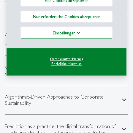
Alle Cookies akzeptieren
expand_less
Neue Formen des Organisierens und Arbeitens
Nur erforderliche Cookies akzeptieren
Aktuelle Dissertationsprojekte
Einstellungen
Alle öffnen
Datenschutzerklärung
Rechtliche Hinweise
When Crises compete for action - The temporality
expand_less
of collective action for sustainability
Algorithmic-Driven Approaches to Corporate
expand_less
Sustainability
Prediction as a practice: the digital transformation of
expand_less
predicting climate risk in the insurance industry