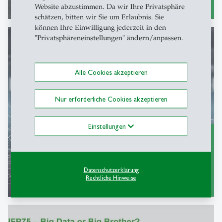
Weitere Informationen
east
Website abzustimmen. Da wir Ihre Privatsphäre
schätzen, bitten wir Sie um Erlaubnis. Sie
können Ihre Einwilligung jederzeit in den
"Privatsphäreneinstellungen" ändern/anpassen.
HR-Analytics & Führung
Alle Cookies akzeptieren
Nur erforderliche Cookies akzeptieren
Einstellungen
Datenschutzerklärung
Weitere Informationen
Rechtliche Hinweise
east