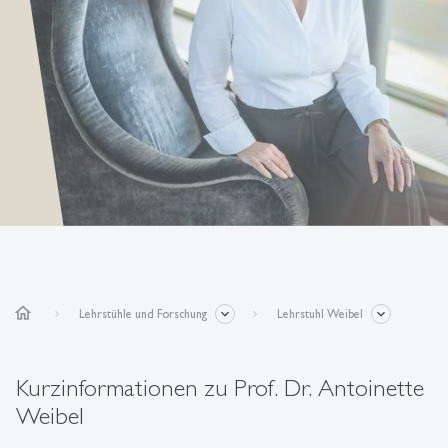
home
Lehrstühle und Forschung
Lehrstuhl Weibel
Kurzinformationen zu Prof. Dr. Antoinette
Weibel