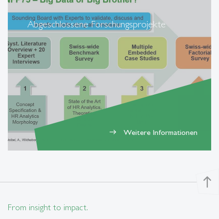
Abgeschlossene Forschungsprojekte
Weitere Informationen
east
north
From insight to impact.