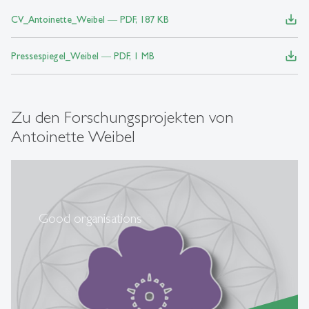
save_alt
CV_Antoinette_Weibel ― PDF, 187 KB
save_alt
Pressespiegel_Weibel ― PDF, 1 MB
Zu den Forschungsprojekten von
Antoinette Weibel
Good organisations