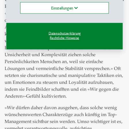
Elon Musk zu besonderen Führungspersonen? «Beide
Einstellungen
‹Führungsfiguren› tragen narzisstische Züge und gelten
oder galten als autoritär und einschüchternd», antwortet
Antoinette Weibel. Solche Charaktereigenschaften,
kombiniert mit hoher Intelligenz, könnten verführerisch
Datenschutzerklärung
Rechtliche Hinweise
wirken, wie Professor Manfred Kets de Vries in seinem
Buch Dark Leadership beschreibe. «Gerade in Zeiten der
Unsicherheit und Komplexität ziehen solche
Persönlichkeiten Menschen an, weil sie einfache
Lösungen und vermeintliche Stabilität versprechen.» Oft
setzten sie charismatische und manipulative Taktiken ein,
um Emotionen zu steuern und Loyalität aufzubauen,
indem sie Feindbilder schafften und ein «Wir gegen die
Anderen»-Gefühl kultivierten.
«Wir dürfen daher davon ausgehen, dass solche wenig
wünschenswerten Charakterzüge auch künftig im Top-
Management sichtbar sein werden. Umso wichtiger ist es,
vermehrt verantwortungsvolle, aufrichtige