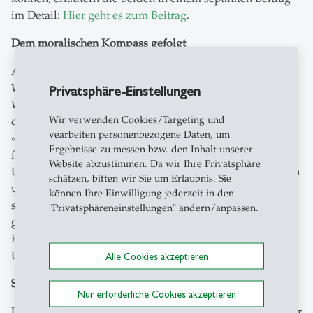
im Detail:
Hier geht es zum Beitrag
.
Dem moralischen Kompass gefolgt
Auf konkrete Beispiele von aktuellen Vorbildern in
Wirtschaft und Politik angesprochen, nennt Antoinette
Privatsphäre-Einstellungen
Weibel spontan Paul Polman, der als CEO von Unilever
Wir verwenden Cookies/Targeting und
das Unternehmen auf eine «Net Positive» Kurs brachte.
vearbeiten personenbezogene Daten, um
«Er setzte langfristige Ziele über kurzfristige Profite und
Ergebnisse zu messen bzw. den Inhalt unserer
führte den Unilever Sustainable Living Plan ein, der
Website abzustimmen. Da wir Ihre Privatsphäre
Umweltauswirkungen senken, die Gesundheit verbessern
schätzen, bitten wir Sie um Erlaubnis. Sie
und Millionen von Menschen wirtschaftlich stärken
können Ihre Einwilligung jederzeit in den
sollte.» Dabei habe er viel vernunftbegabte Führung
"Privatsphäreneinstellungen" ändern/anpassen.
gezeigt. «Er erkannte stets den richtigen Zeitpunkt, um
Hindernisse aus dem Weg zu räumen und das
Unternehmen zumindest stückweise zu wandeln.»
Alle Cookies akzeptieren
Strategien gegen «Dark Leadership»
Nur erforderliche Cookies akzeptieren
Und was macht Leader wie beispielsweise Steve Jobs oder