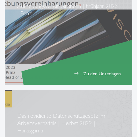
Aufhebungsvereinbarungen | Frühjahr 2023
| Prinz
Zu den Unterlagen...
east
Das revidierte Datenschutzgesetz im
Arbeitsverhältnis | Herbst 2022 |
Harasgama