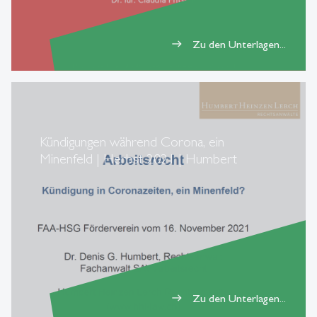
Zu den Unterlagen...
east
Kündigungen während Corona, ein
Minenfeld | Herbst 2021 | Humbert
Zu den Unterlagen...
east