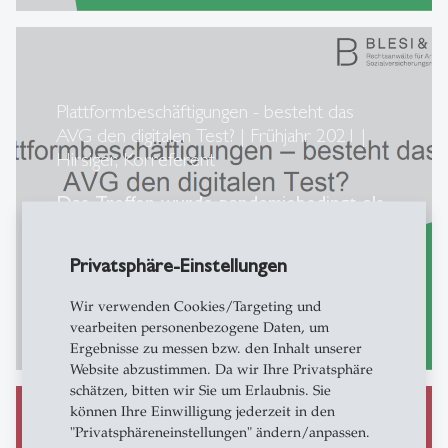
Plattformbeschäftigungen - besteht das
AVG den digitalen Test? | Frühjahr 2021 |
Hirsiger, Korreferent
Das Treffen wurde pandemiebedingt als
Webinar durchgeführt.
Privatsphäre-Einstellungen
Wir verwenden Cookies/Targeting und
vearbeiten personenbezogene Daten, um
Zu den Unterlagen...
east
Ergebnisse zu messen bzw. den Inhalt unserer
Website abzustimmen. Da wir Ihre Privatsphäre
schätzen, bitten wir Sie um Erlaubnis. Sie
können Ihre Einwilligung jederzeit in den
"Privatsphäreneinstellungen" ändern/anpassen.