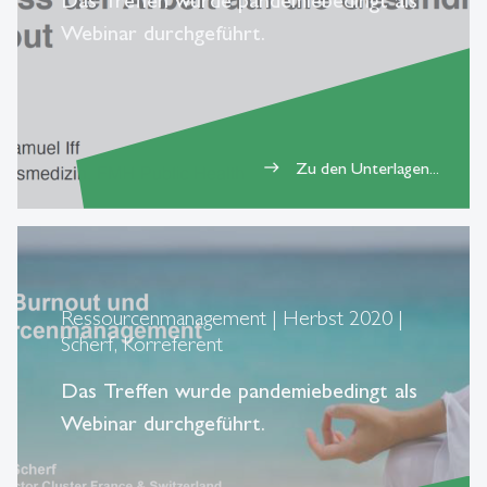
Webinar durchgeführt.
Zu den Unterlagen...
east
Ressourcenmanagement | Herbst 2020 |
Scherf, Korreferent
Das Treffen wurde pandemiebedingt als
Webinar durchgeführt.