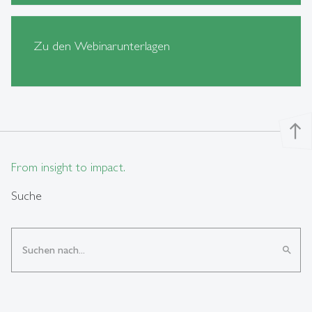
Zu den Webinarunterlagen
north
From insight to impact.
Suche
search