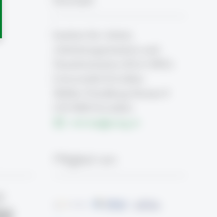
Institut für Arbeit,
Arbeitsorganisation und
Transformation (FAA-HSG)
Universität St.Gallen
Müller-Friedberg-Strasse 8
CH-9000 St.Gallen
info.faa
@
unisg.ch
Mitglied von