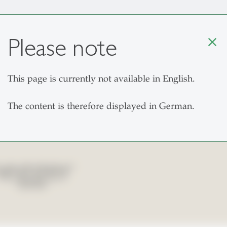
Please note
close
This page is currently not available in English.
The Institute
Chairs and Research
Cour
The content is therefore displayed in German.
negger