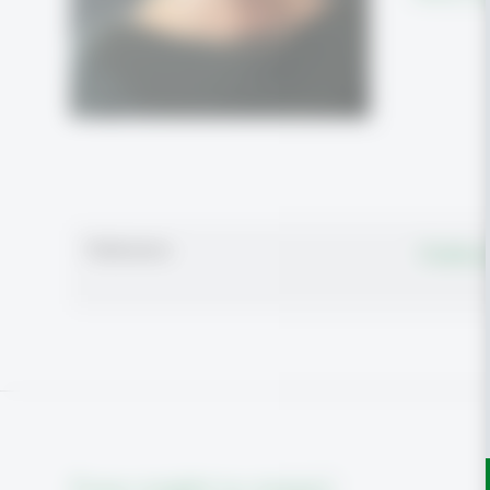
Publications
Public
From insight to impact.