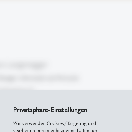
ra Langenegger
anager, Informatik und Personal
nbergstrasse 22
ion Studies, Rosenbergstrasse 51
Privatsphäre-Einstellungen
allen
1 224 2429
Wir verwenden Cookies/Targeting und
il
vearbeiten personenbezogene Daten, um